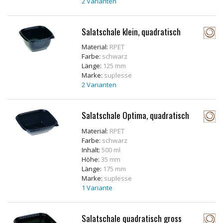
2 Varianten
Salatschale klein, quadratisch
Material:
RPET
Farbe:
schwarz
Länge:
125 mm
Marke:
suplesse
2 Varianten
Salatschale Optima, quadratisch
Material:
RPET
Farbe:
schwarz
Inhalt:
500 ml
Höhe:
35 mm
Länge:
175 mm
Marke:
suplesse
1 Variante
Salatschale quadratisch gross