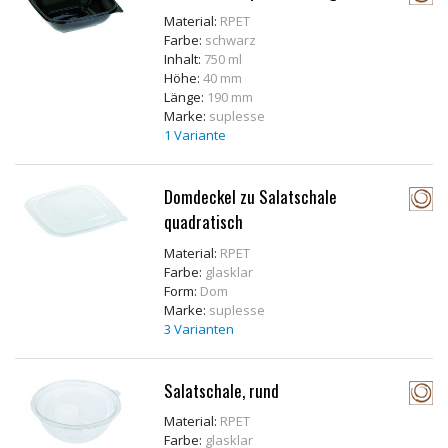
Material:
RPET
Farbe:
schwarz
Inhalt:
750 ml
Höhe:
40 mm
Länge:
190 mm
Marke:
suplesse
1 Variante
Domdeckel zu Salatschale
quadratisch
Material:
RPET
Farbe:
glasklar
Form:
Dom
Marke:
suplesse
3 Varianten
Salatschale, rund
Material:
RPET
Farbe:
glasklar