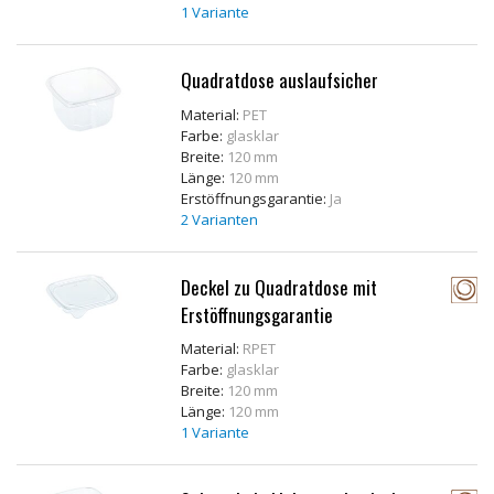
1 Variante
Rohstoffe
Convenience
Quadratdose auslaufsicher
Technologie
Material:
PET
Farbe:
glasklar
Breite:
120 mm
Anwendungsrezepturen
Länge:
120 mm
Erstöffnungsgarantie:
Ja
Kataloge
2 Varianten
Deckel zu Quadratdose mit
Erstöffnungsgarantie
Material:
RPET
Farbe:
glasklar
Breite:
120 mm
Länge:
120 mm
1 Variante