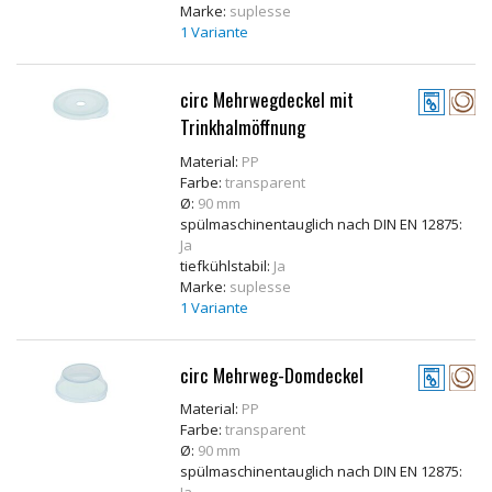
Marke:
suplesse
Rohstoffe
1 Variante
Convenience
circ Mehrwegdeckel mit
Technologie
Trinkhalmöffnung
Anwendungsrezepturen
Material:
PP
Farbe:
transparent
Ø:
90 mm
Kataloge
spülmaschinentauglich nach DIN EN 12875:
Ja
tiefkühlstabil:
Ja
Marke:
suplesse
1 Variante
circ Mehrweg-Domdeckel
Material:
PP
Farbe:
transparent
Ø:
90 mm
spülmaschinentauglich nach DIN EN 12875: