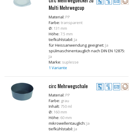
circ Mehrwegdeckel zu
Multi Mehrwegcup
Material:
PP
Farbe:
transparent
Ø:
131 mm
Höhe:
7.5 mm
tiefkühlstabil:
Ja
für Heissanwendung geeignet:
Ja
spülmaschinentauglich nach DIN EN 12875:
Ja
Marke:
suplesse
1 Variante
circ Mehrwegschale
Material:
PP
Farbe:
grau
Inhalt:
750 ml
Ø:
160 mm
Höhe:
60 mm
mikrowellentauglich:
Ja
tiefkühlstabil:
Ja