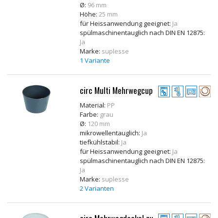
Ø:
96 mm
Höhe:
25 mm
für Heissanwendung geeignet:
Ja
spülmaschinentauglich nach DIN EN 12875:
Ja
Marke:
suplesse
1 Variante
circ Multi Mehrwegcup
Material:
PP
Farbe:
grau
Ø:
120 mm
mikrowellentauglich:
Ja
tiefkühlstabil:
Ja
für Heissanwendung geeignet:
Ja
spülmaschinentauglich nach DIN EN 12875:
Ja
Marke:
suplesse
2 Varianten