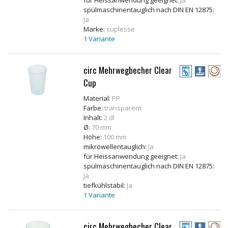
spülmaschinentauglich nach DIN EN 12875:
Ja
Marke:
suplesse
1 Variante
circ Mehrwegbecher Clear
Cup
Material:
PP
Farbe:
transparent
Inhalt:
2 dl
Ø:
70 mm
Höhe:
100 mm
mikrowellentauglich:
Ja
für Heissanwendung geeignet:
Ja
spülmaschinentauglich nach DIN EN 12875:
Ja
tiefkühlstabil:
Ja
1 Variante
circ Mehrwegbecher Clear