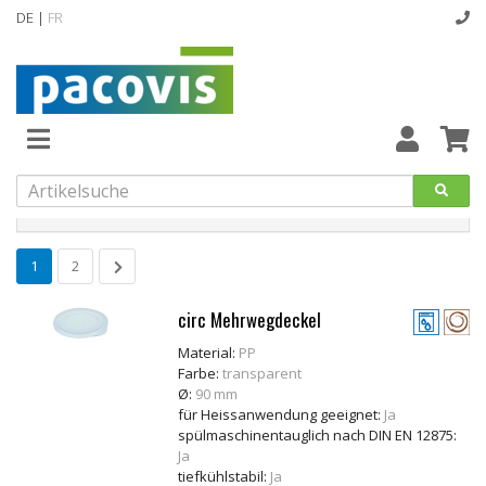
DE |
FR
Startseite
Neuheiten Mehrwegartikel
Abverkaufsartikel
Neuheiten
Produkte filtern
Vollsortiment
1
2
designline
circ Mehrwegdeckel
Hygiene
Material:
PP
Farbe:
transparent
Kataloge
Ø:
90 mm
für Heissanwendung geeignet:
Ja
spülmaschinentauglich nach DIN EN 12875:
Ja
tiefkühlstabil:
Ja