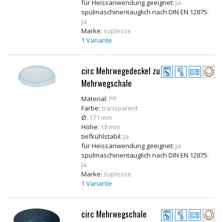
für Heissanwendung geeignet:
Ja
spülmaschinentauglich nach DIN EN 12875:
Ja
Marke:
suplesse
1 Variante
circ Mehrwegedeckel zu
Mehrwegschale
Material:
PP
Farbe:
transparent
Ø:
171 mm
Höhe:
18 mm
tiefkühlstabil:
Ja
für Heissanwendung geeignet:
Ja
spülmaschinentauglich nach DIN EN 12875:
Ja
Marke:
suplesse
1 Variante
circ Mehrwegschale