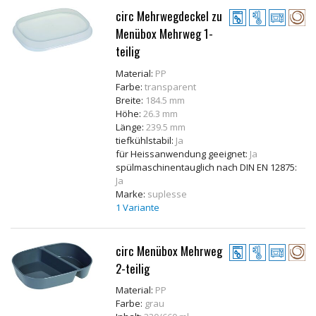
circ Mehrwegdeckel zu
Menübox Mehrweg 1-
teilig
Material:
PP
Farbe:
transparent
Breite:
184.5 mm
Höhe:
26.3 mm
Länge:
239.5 mm
tiefkühlstabil:
Ja
für Heissanwendung geeignet:
Ja
spülmaschinentauglich nach DIN EN 12875:
Ja
Marke:
suplesse
1 Variante
circ Menübox Mehrweg
2-teilig
Material:
PP
Farbe:
grau