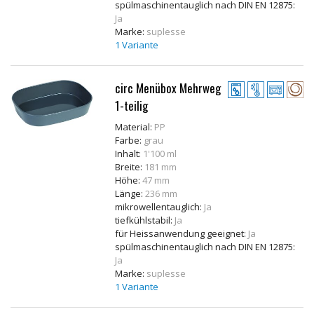
spülmaschinentauglich nach DIN EN 12875:
Ja
Marke:
suplesse
1 Variante
circ Menübox Mehrweg
1-teilig
Material:
PP
Farbe:
grau
Inhalt:
1'100 ml
Breite:
181 mm
Höhe:
47 mm
Länge:
236 mm
mikrowellentauglich:
Ja
tiefkühlstabil:
Ja
für Heissanwendung geeignet:
Ja
spülmaschinentauglich nach DIN EN 12875:
Ja
Marke:
suplesse
1 Variante