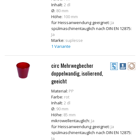
Inhalt:
2 dl
Ø:
80 mm
Höhe:
100 mm
für Heissanwendung geeignet:
Ja
spülmaschinentauglich nach DIN EN 12875:
Ja
Marke:
suplesse
1 Variante
circ Mehrwegbecher
doppelwandig, isolierend,
geeicht
Material:
PP
Farbe:
rot
Inhalt:
2 dl
Ø:
90 mm
Höhe:
85 mm
mikrowellentauglich:
Ja
für Heissanwendung geeignet:
Ja
spülmaschinentauglich nach DIN EN 12875:
Ja