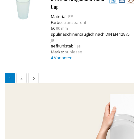
Cup
Material:
PP
Farbe:
transparent
Ø:
90 mm
spülmaschinentauglich nach DIN EN 12875:
Ja
tiefkühlstabil:
Ja
Marke:
suplesse
4 Varianten
1
2