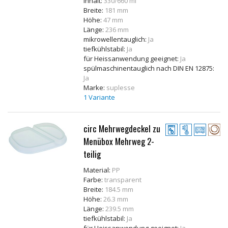
Inhalt:
330/660 ml
Breite:
181 mm
Höhe:
47 mm
Länge:
236 mm
mikrowellentauglich:
Ja
tiefkühlstabil:
Ja
für Heissanwendung geeignet:
Ja
spülmaschinentauglich nach DIN EN 12875:
Ja
Marke:
suplesse
1 Variante
circ Mehrwegdeckel zu
Menübox Mehrweg 2-
teilig
Material:
PP
Farbe:
transparent
Breite:
184.5 mm
Höhe:
26.3 mm
Länge:
239.5 mm
tiefkühlstabil:
Ja
für Heissanwendung geeignet:
Ja