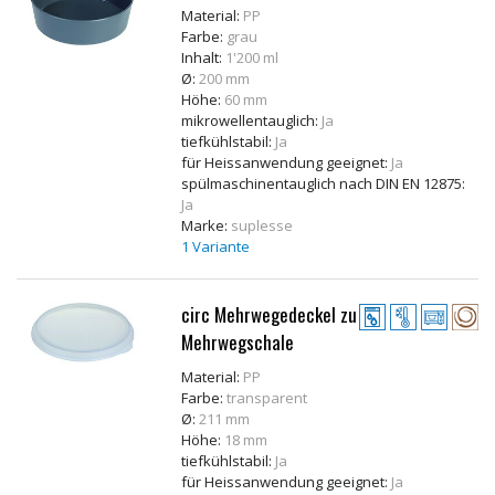
Material:
PP
Farbe:
grau
Inhalt:
1'200 ml
Ø:
200 mm
Höhe:
60 mm
mikrowellentauglich:
Ja
tiefkühlstabil:
Ja
für Heissanwendung geeignet:
Ja
spülmaschinentauglich nach DIN EN 12875:
Ja
Marke:
suplesse
1 Variante
circ Mehrwegedeckel zu
Mehrwegschale
Material:
PP
Farbe:
transparent
Ø:
211 mm
Höhe:
18 mm
tiefkühlstabil:
Ja
für Heissanwendung geeignet:
Ja