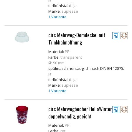
Ja
tiefkühlstabil:
Ja
Marke:
suplesse
1 Variante
circ Mehrweg-Domdeckel mit
Trinkhalmöffnung
Material:
PP
Farbe:
transparent
Ø:
90 mm
spülmaschinentauglich nach DIN EN 12875:
Ja
tiefkühlstabil:
Ja
Marke:
suplesse
1 Variante
circ Mehrwegbecher HelloWinter
doppelwandig, geeicht
Material:
PP
Farbe:
rot