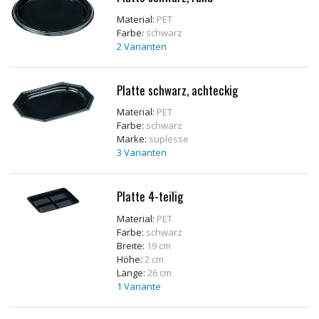
Rohstoffe
Material:
PET
Farbe:
schwarz
Convenience
2 Varianten
Technologie
Platte schwarz, achteckig
Anwendungsrezepturen
Material:
PET
Farbe:
schwarz
Kataloge
Marke:
suplesse
3 Varianten
Platte 4-teilig
Material:
PET
Farbe:
schwarz
Breite:
19 cm
Höhe:
2 cm
Länge:
26 cm
1 Variante