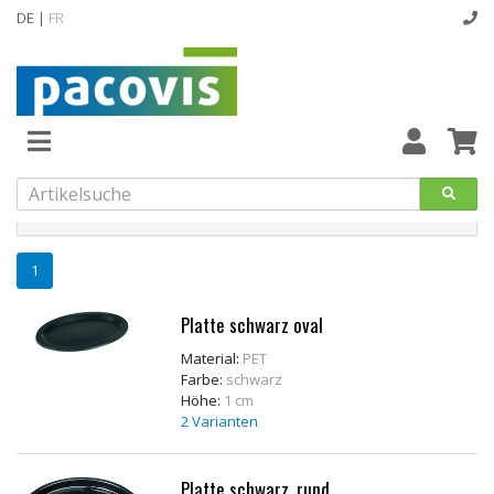
DE |
FR
Startseite
Dekorplatten und Transportkartons
Platten schwarz
Abverkaufsartikel
Neuheiten
Produkte filtern
Vollsortiment
1
designline
Platte schwarz oval
Hygiene
Material:
PET
Farbe:
schwarz
Kataloge
Höhe:
1 cm
2 Varianten
Platte schwarz, rund