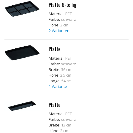
Platte 6-teilig
Material:
PET
Farbe:
schwarz
Höhe:
2 cm
2 Varianten
Platte
Material:
PET
Farbe:
schwarz
Breite:
36 cm
Höhe:
2.5 cm
Länge:
54 cm
1 Variante
Platte
Material:
PET
Farbe:
schwarz
Breite:
13 cm
Höhe:
2 cm