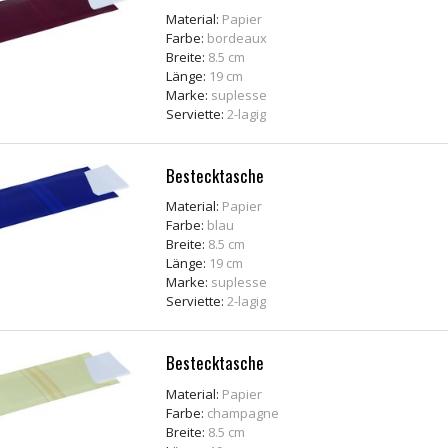
Material:
Papier
Farbe:
bordeaux
Breite:
8.5 cm
Länge:
19 cm
Marke:
suplesse
Serviette:
2-lagig
Bestecktasche
Material:
Papier
Farbe:
blau
Breite:
8.5 cm
Länge:
19 cm
Marke:
suplesse
Serviette:
2-lagig
Bestecktasche
Material:
Papier
Farbe:
champagne
Breite:
8.5 cm