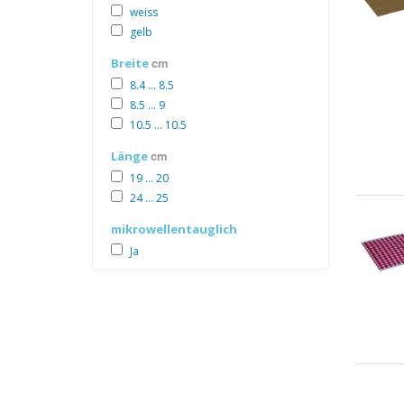
weiss
gelb
cm
Breite
8.4 ... 8.5
8.5 ... 9
10.5 ... 10.5
cm
Länge
19 ... 20
24 ... 25
mikrowellentauglich
Ja