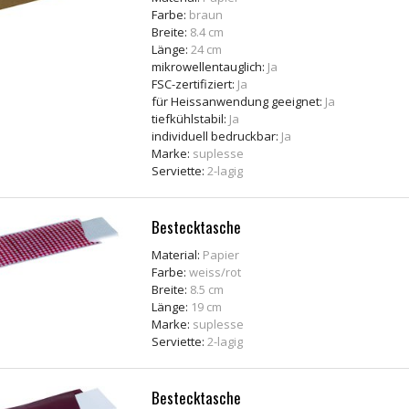
Farbe:
braun
Breite:
8.4 cm
Länge:
24 cm
mikrowellentauglich:
Ja
FSC-zertifiziert:
Ja
für Heissanwendung geeignet:
Ja
tiefkühlstabil:
Ja
individuell bedruckbar:
Ja
Marke:
suplesse
Serviette:
2-lagig
Bestecktasche
Material:
Papier
Farbe:
weiss/rot
Breite:
8.5 cm
Länge:
19 cm
Marke:
suplesse
Serviette:
2-lagig
Bestecktasche