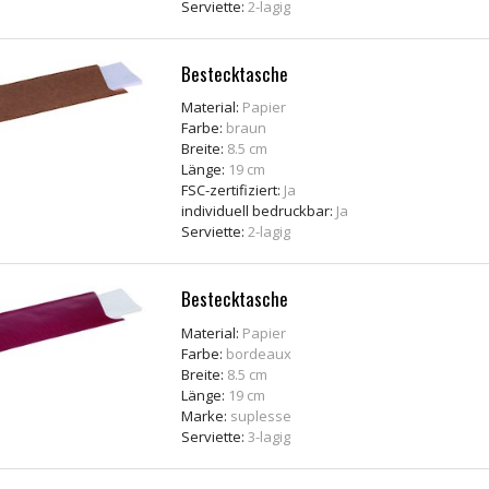
Serviette:
2-lagig
Bestecktasche
Material:
Papier
Farbe:
braun
Breite:
8.5 cm
Länge:
19 cm
FSC-zertifiziert:
Ja
individuell bedruckbar:
Ja
Serviette:
2-lagig
Bestecktasche
Material:
Papier
Farbe:
bordeaux
Breite:
8.5 cm
Länge:
19 cm
Marke:
suplesse
Serviette:
3-lagig