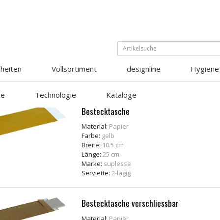
heiten
Vollsortiment
designline
Hygiene
ce
Technologie
Kataloge
Bestecktasche
Material:
Papier
Farbe:
gelb
Breite:
10.5 cm
Länge:
25 cm
Marke:
suplesse
Serviette:
2-lagig
Bestecktasche verschliessbar
Material:
Papier