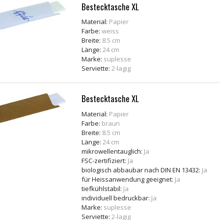
Bestecktasche XL
Material:
Papier
Farbe:
weiss
Breite:
8.5 cm
Länge:
24 cm
Marke:
suplesse
Serviette:
2-lagig
Bestecktasche XL
Material:
Papier
Farbe:
braun
Breite:
8.5 cm
Länge:
24 cm
mikrowellentauglich:
Ja
FSC-zertifiziert:
Ja
biologisch abbaubar nach DIN EN 13432:
Ja
für Heissanwendung geeignet:
Ja
tiefkühlstabil:
Ja
individuell bedruckbar:
Ja
Marke:
suplesse
Serviette:
2-lagig