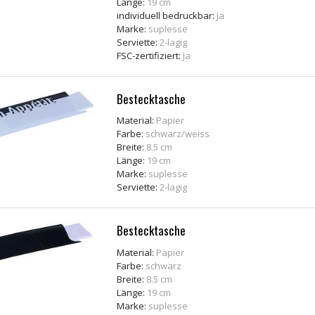
Länge:
19 cm
individuell bedruckbar:
Ja
Marke:
suplesse
Serviette:
2-lagig
FSC-zertifiziert:
Ja
Bestecktasche
Material:
Papier
Farbe:
schwarz/weiss
Breite:
8.5 cm
Länge:
19 cm
Marke:
suplesse
Serviette:
2-lagig
Bestecktasche
Material:
Papier
Farbe:
schwarz
Breite:
8.5 cm
Länge:
19 cm
Marke:
suplesse