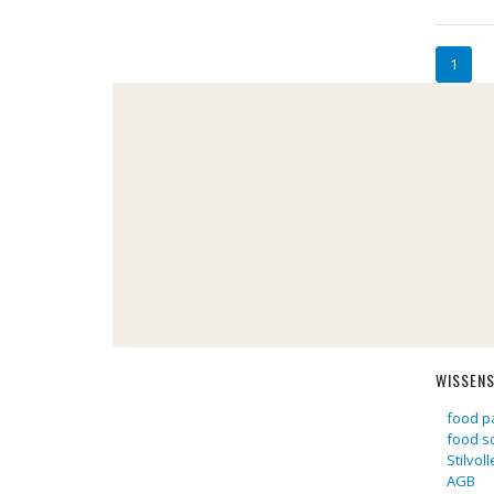
1
WISSEN
food p
food s
Stilvol
AGB