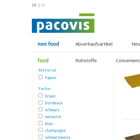
DE |
FR
Startseite
Servietten und Tableware
Bestecktaschen
Bestecktaschen
Abverkaufsartikel
Neu
1
Bestecktaschen
Rohstoffe
Convenien
Material
Papier
Farbe
braun
bordeaux
schwarz
weiss/rot
blau
champagne
schwarz/weiss