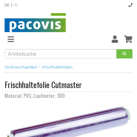
DE |
FR
Abverkaufsartikel
Neuheiten
Vollsortiment
Verbrauchsartikel
Frischhaltefolien
designline
Frischhaltefolie Cutmaster
Hygiene
Material: PVC, Laufmeter: 300
Kataloge