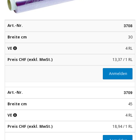
Rohstoffe
Convenience
Art.-Nr.
3708
Technologie
Breite cm
30
Anwendungsrezepturen
VE
4 RL
Kataloge
Preis CHF (exkl. MwSt.)
13,37 / 1 RL
Anmelden
Art.-Nr.
3709
Breite cm
45
VE
4 RL
Preis CHF (exkl. MwSt.)
18,94 / 1 RL