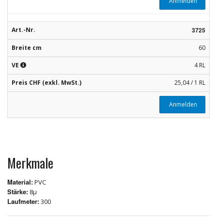
Anmelden
Art.-Nr.
3725
Breite cm
60
VE
4 RL
Preis CHF (exkl. MwSt.)
25,04 / 1 RL
Anmelden
Merkmale
Material:
PVC
Stärke:
8µ
Laufmeter:
300