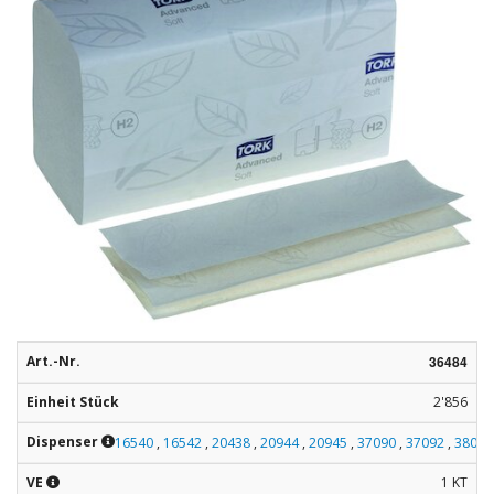
Rohstoffe
Convenience
Technologie
Anwendungsrezepturen
Kataloge
Art.-Nr.
36484
Einheit Stück
2'856
Dispenser
16540
,
16542
,
20438
,
20944
,
20945
,
37090
,
37092
,
38025
VE
1 KT