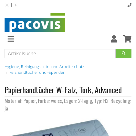
DE |
FR
Abverkaufsartikel
Neuheiten
Vollsortiment
Hygiene, Reinigungsmittel und Arbeitsschutz
Falzhandtücher und -Spender
designline
Papierhandtücher W-Falz, Tork, Advanced
Hygiene
Material: Papier, Farbe: weiss, Lagen: 2-lagig, Typ: H2, Recycling:
Kataloge
ja