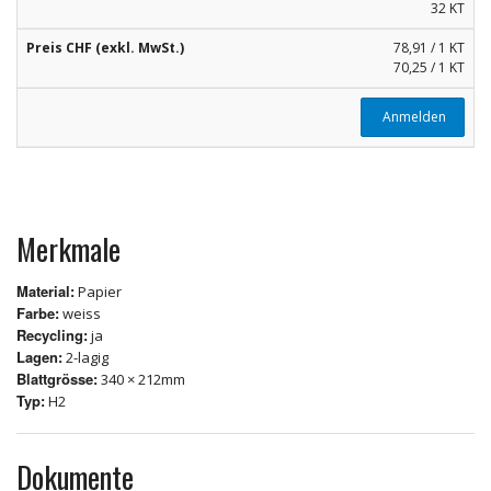
32 KT
Preis CHF (exkl. MwSt.)
78,91 / 1 KT
70,25 / 1 KT
Anmelden
Merkmale
Material:
Papier
Farbe:
weiss
Recycling:
ja
Lagen:
2-lagig
Blattgrösse:
340 × 212mm
Typ:
H2
Dokumente