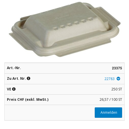
Rohstoffe
Convenience
Technologie
Anwendungsrezepturen
Kataloge
Art.-Nr.
23375
Zu Art. Nr.
22783
VE
250 ST
Preis CHF (exkl. MwSt.)
26,57 / 100 ST
Anmelden