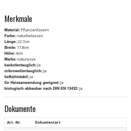
Merkmale
Material:
Pflanzenfasern
Farbe:
naturbelassen
Länge:
22.7cm
Breite:
17.8cm
Höhe:
4cm
Marke:
naturesse
backofentauglich:
Ja
mikrowellentauglich:
Ja
tiefkühlstabil:
Ja
für Heissanwendung geeignet:
Ja
biologisch abbaubar nach DIN EN 13432:
Ja
Dokumente
Art.-Nr.
Dokumentart