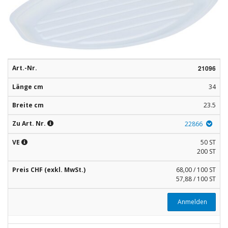
Rohstoffe
Convenience
Technologie
Art.-Nr.
21096
Anwendungsrezepturen
Länge cm
34
Kataloge
Breite cm
23.5
Zu Art. Nr.
22866
VE
50 ST
200 ST
Preis CHF (exkl. MwSt.)
68,00 / 100 ST
57,88 / 100 ST
Anmelden