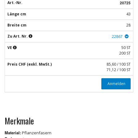
Art.-Nr.
20725
Länge cm
43
Breite cm
28
Zu Art. Nr.
22867
VE
50 ST
200 ST
Preis CHF (exkl. MwSt.)
85,60 / 100 ST
71,12 / 100 ST
Anmelden
Merkmale
Material:
Pflanzenfasern