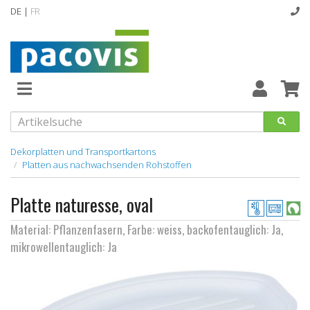
DE |
FR
Abverkaufsartikel
Neuheiten
Vollsortiment
Dekorplatten und Transportkartons
Platten aus nachwachsenden Rohstoffen
designline
Platte naturesse, oval
Hygiene
Material: Pflanzenfasern, Farbe: weiss, backofentauglich: Ja,
Kataloge
mikrowellentauglich: Ja