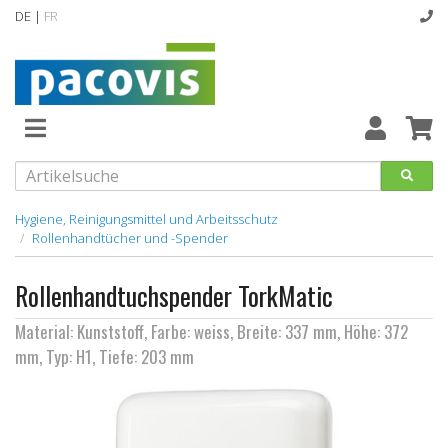
DE |
FR
Abverkaufsartikel
Neuheiten
Vollsortiment
Hygiene, Reinigungsmittel und Arbeitsschutz
Rollenhandtücher und -Spender
designline
Rollenhandtuchspender TorkMatic
Hygiene
Material: Kunststoff, Farbe: weiss, Breite: 337 mm, Höhe: 372
Kataloge
mm, Typ: H1, Tiefe: 203 mm