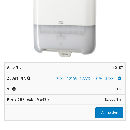
Rohstoffe
Convenience
Technologie
Anwendungsrezepturen
Kataloge
Art.-Nr.
12157
Zu Art. Nr.
12032
,
12159
,
12773
,
20494
,
36330
VE
1 ST
Preis CHF (exkl. MwSt.)
12,00 / 1 ST
Anmelden