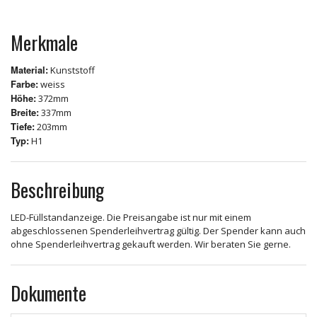
Merkmale
Material:
Kunststoff
Farbe:
weiss
Höhe:
372mm
Breite:
337mm
Tiefe:
203mm
Typ:
H1
Beschreibung
LED-Füllstandanzeige. Die Preisangabe ist nur mit einem
abgeschlossenen Spenderleihvertrag gültig. Der Spender kann auch
ohne Spenderleihvertrag gekauft werden. Wir beraten Sie gerne.
Dokumente