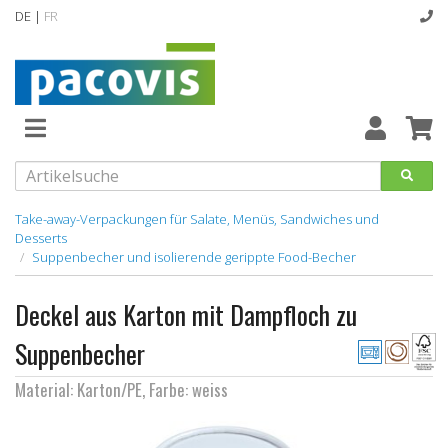
DE |
FR
Abverkaufsartikel
Neuheiten
Vollsortiment
Take-away-Verpackungen für Salate, Menüs, Sandwiches und
Desserts
Suppenbecher und isolierende gerippte Food-Becher
designline
Hygiene
Deckel aus Karton mit Dampfloch zu
Suppenbecher
Kataloge
Material: Karton/PE, Farbe: weiss