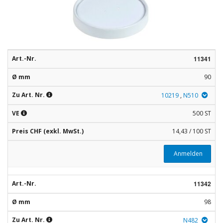
Rohstoffe
Convenience
Technologie
Art.-Nr.
11341
Anwendungsrezepturen
Ø mm
90
Kataloge
Zu Art. Nr.
10219
,
N510
VE
500 ST
Preis CHF (exkl. MwSt.)
14,43 / 100 ST
Anmelden
Art.-Nr.
11342
Ø mm
98
Zu Art. Nr.
N482