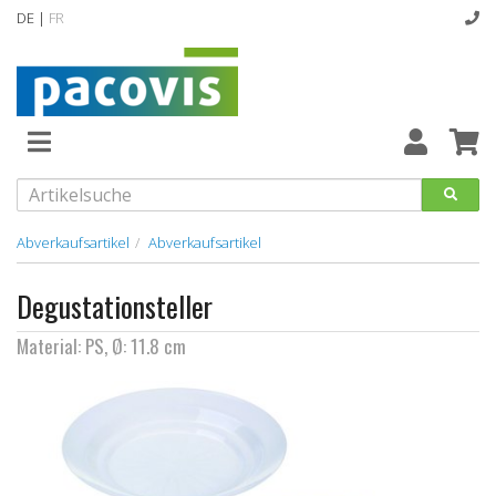
DE |
FR
Abverkaufsartikel
Neuheiten
Vollsortiment
Abverkaufsartikel
Abverkaufsartikel
designline
Degustationsteller
Hygiene
Material: PS, Ø: 11.8 cm
Kataloge