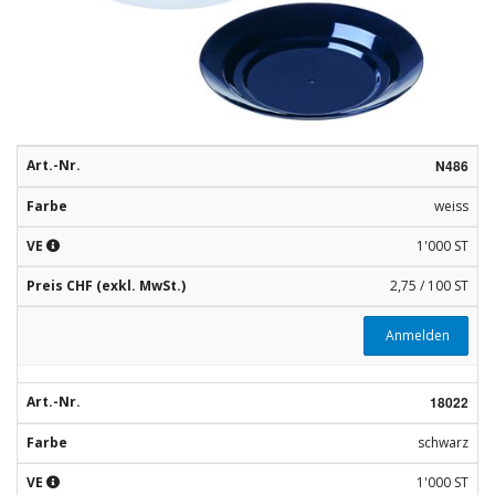
Rohstoffe
Convenience
Technologie
Anwendungsrezepturen
Art.-Nr.
N486
Farbe
weiss
Kataloge
VE
1'000 ST
Preis CHF (exkl. MwSt.)
2,75 / 100 ST
Anmelden
Art.-Nr.
18022
Farbe
schwarz
VE
1'000 ST