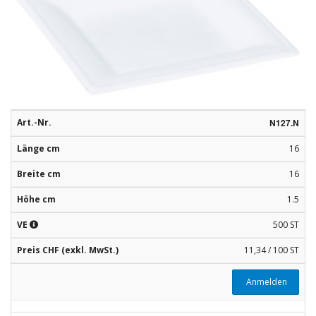
Rohstoffe
Convenience
Technologie
Anwendungsrezepturen
Art.-Nr.
N127.N
Kataloge
Länge cm
16
Breite cm
16
Höhe cm
1.5
VE
500 ST
Preis CHF (exkl. MwSt.)
11,34 / 100 ST
Anmelden