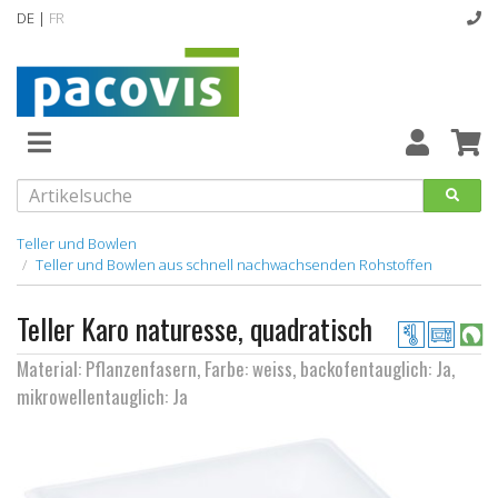
DE |
FR
Abverkaufsartikel
Neuheiten
Vollsortiment
Teller und Bowlen
Teller und Bowlen aus schnell nachwachsenden Rohstoffen
designline
Teller Karo naturesse, quadratisch
Hygiene
Material: Pflanzenfasern, Farbe: weiss, backofentauglich: Ja,
Kataloge
mikrowellentauglich: Ja