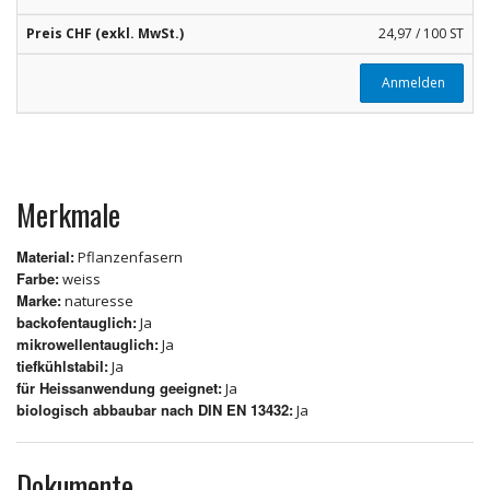
Preis CHF (exkl. MwSt.)
24,97 / 100 ST
Anmelden
Merkmale
Material:
Pflanzenfasern
Farbe:
weiss
Marke:
naturesse
backofentauglich:
Ja
mikrowellentauglich:
Ja
tiefkühlstabil:
Ja
für Heissanwendung geeignet:
Ja
biologisch abbaubar nach DIN EN 13432:
Ja
Dokumente