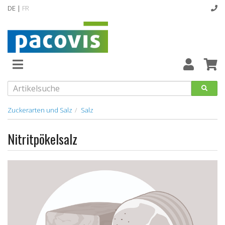
DE |
FR
Abverkaufsartikel
Neuheiten
Vollsortiment
Zuckerarten und Salz
Salz
designline
Nitritpökelsalz
Hygiene
Kataloge