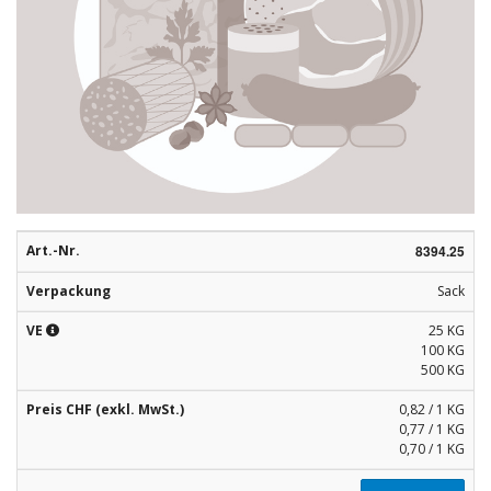
Rohstoffe
Convenience
Technologie
Anwendungsrezepturen
Kataloge
Art.-Nr.
8394.25
Verpackung
Sack
VE
25 KG
100 KG
500 KG
Preis CHF (exkl. MwSt.)
0,82 / 1 KG
0,77 / 1 KG
0,70 / 1 KG