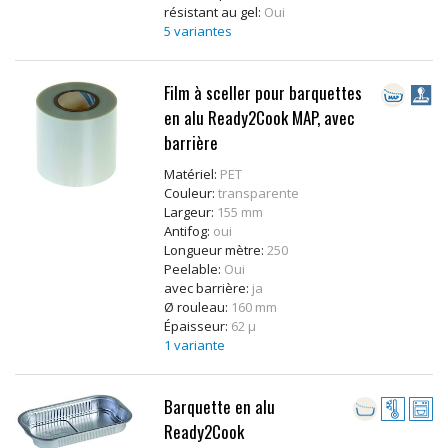
résistant au gel:
Oui
5 variantes
Film à sceller pour barquettes
en alu Ready2Cook MAP, avec
barrière
Matériel:
PET
Couleur:
transparente
Largeur:
155 mm
Antifog:
oui
Longueur mètre:
250
Peelable:
Oui
avec barrière:
ja
Ø rouleau:
160 mm
Épaisseur:
62 µ
1 variante
Barquette en alu
Ready2Cook