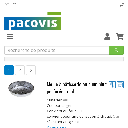
DE
| FR
Accueil
Aluminium
Épuisement
du
stock
Filtrer les produits
Nouveautés
1
2
Assortiment
standard
Moule à pâtisserie en aluminium
perforée, rond
designline
Matériel:
Alu
Hygiène
Couleur:
argent
Convient au four :
Oui
convient pour une utilisation à chaud:
Oui
Catalogue
résistant au gel:
Oui
2 variantes