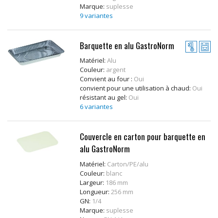
Marque:
suplesse
9 variantes
Barquette en alu GastroNorm
Matériel:
Alu
Couleur:
argent
Convient au four :
Oui
convient pour une utilisation à chaud:
Oui
résistant au gel:
Oui
6 variantes
Couvercle en carton pour barquette en
alu GastroNorm
Matériel:
Carton/PE/alu
Couleur:
blanc
Largeur:
186 mm
Longueur:
256 mm
GN:
1/4
Marque:
suplesse