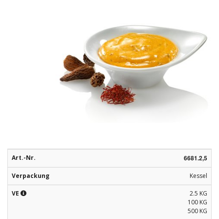
Rohstoffe
Convenience
Technologie
Anwendungsrezepturen
Kataloge
Art.-Nr.
6681.2,5
Verpackung
Kessel
VE
2.5 KG
100 KG
500 KG