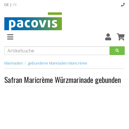
DE |
FR
Abverkaufsartikel
Neuheiten
Vollsortiment
Marinaden
gebundene Marinaden Maricrème
designline
Safran Maricrème Würzmarinade gebunden
Hygiene
Kataloge