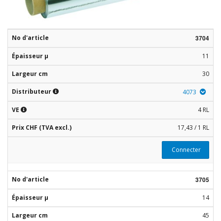
No d'article
3704
Matières
premières
Épaisseur µ
11
Convenience
Largeur cm
30
Distributeur
4073
Technnologie
VE
4 RL
Recette
d'utilisation
Prix CHF (TVA excl.)
17,43 / 1 RL
Catalogue
Connecter
No d'article
3705
Épaisseur µ
14
Largeur cm
45