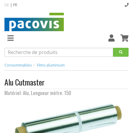
DE
| FR
Épuisement
du
stock
Nouveautés
Consommables
Films aluminium
Assortiment
Alu Cutmaster
standard
Matériel: Alu, Longueur mètre: 150
designline
Hygiène
Catalogue