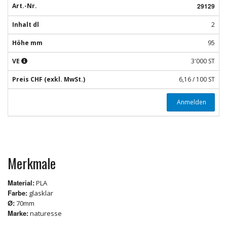
Art.-Nr.
29129
Inhalt dl
2
Höhe mm
95
VE
3'000 ST
Preis CHF (exkl. MwSt.)
6,16 / 100 ST
Anmelden
Merkmale
Material:
PLA
Farbe:
glasklar
Ø:
70mm
Marke:
naturesse