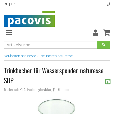
DE |
FR
Abverkaufsartikel
Neuheiten
Vollsortiment
Neuheiten naturesse
Neuheiten naturesse
designline
Trinkbecher für Wasserspender, naturesse
Hygiene
SUP
Kataloge
Material: PLA, Farbe: glasklar, Ø: 70 mm