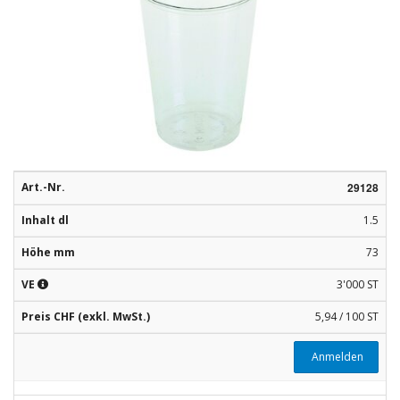
Rohstoffe
Convenience
Technologie
Anwendungsrezepturen
Kataloge
Art.-Nr.
29128
Inhalt dl
1.5
Höhe mm
73
VE
3'000 ST
Preis CHF (exkl. MwSt.)
5,94 / 100 ST
Anmelden