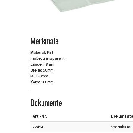
Merkmale
Material:
PET
Farbe:
transparent
Länge:
49mm
Breite:
50mm
Ø:
170mm
Kern:
100mm
Dokumente
Art.-Nr.
Dokumenta
22484
Spezifikation