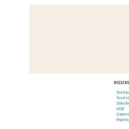
WISSEN
food p
food s
Stilvol
AGB
Datens
Impre