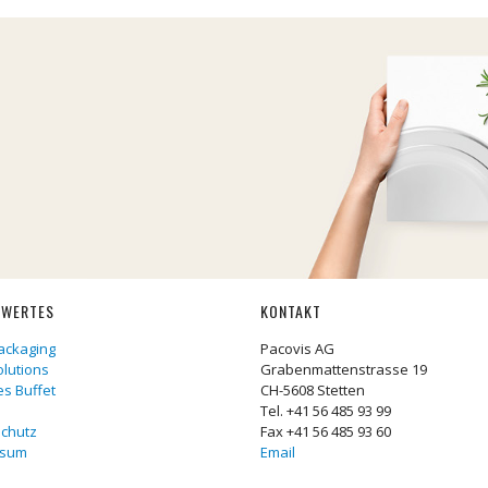
SWERTES
KONTAKT
ackaging
Pacovis AG
olutions
Grabenmattenstrasse 19
les Buffet
CH-5608 Stetten
Tel. +41 56 485 93 99
chutz
Fax +41 56 485 93 60
ssum
Email