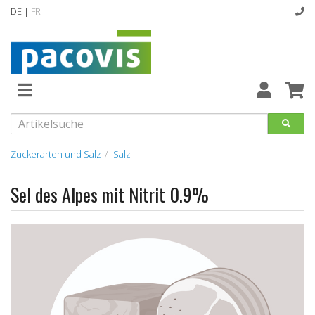
DE |
FR
Abverkaufsartikel
Neuheiten
Vollsortiment
Zuckerarten und Salz
Salz
designline
Sel des Alpes mit Nitrit 0.9%
Hygiene
Kataloge