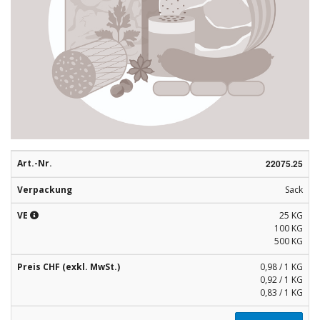
Rohstoffe
Convenience
Technologie
Anwendungsrezepturen
Kataloge
Art.-Nr.
22075.25
Verpackung
Sack
VE
25 KG
100 KG
500 KG
Preis CHF (exkl. MwSt.)
0,98 / 1 KG
0,92 / 1 KG
0,83 / 1 KG