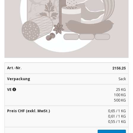
Rohstoffe
Convenience
Technologie
Anwendungsrezepturen
Kataloge
Art.-Nr.
2156.25
Verpackung
Sack
VE
25 KG
100 KG
500 KG
Preis CHF (exkl. MwSt.)
0,65 / 1 KG
0,61 / 1 KG
0,55 / 1 KG