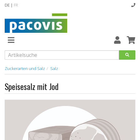
DE |
FR
Abverkaufsartikel
Neuheiten
Vollsortiment
Zuckerarten und Salz
Salz
designline
Speisesalz mit Jod
Hygiene
Kataloge