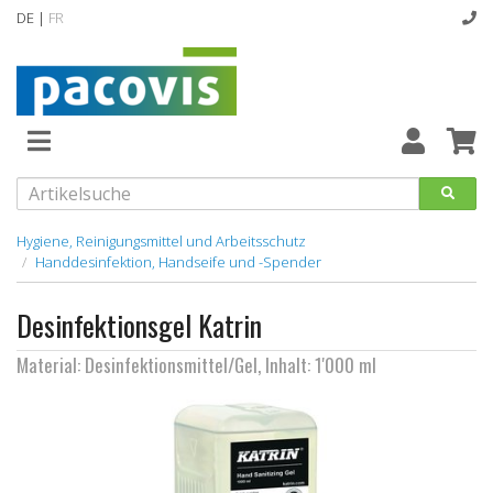
DE |
FR
Abverkaufsartikel
Neuheiten
Vollsortiment
Hygiene, Reinigungsmittel und Arbeitsschutz
Handdesinfektion, Handseife und -Spender
designline
Desinfektionsgel Katrin
Hygiene
Material: Desinfektionsmittel/Gel, Inhalt: 1'000 ml
Kataloge