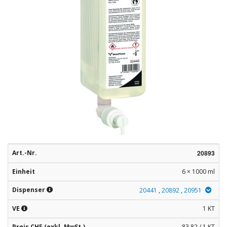
Rohstoffe
Convenience
Technologie
Anwendungsrezepturen
Kataloge
Art.-Nr.
20893
Einheit
6 × 1000 ml
Dispenser
20441
,
20892
,
20951
VE
1 KT
Preis CHF (exkl. MwSt.)
83,82 / 1 KT