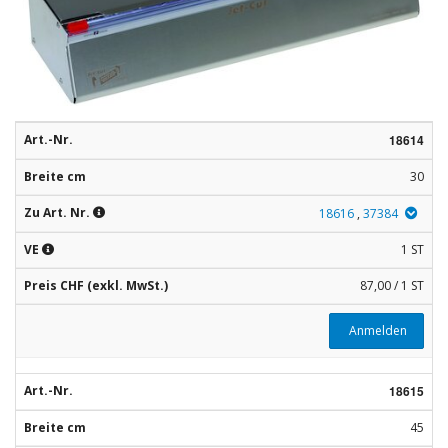
Rohstoffe
Convenience
Technologie
Art.-Nr.
18614
Anwendungsrezepturen
Breite cm
30
Kataloge
Zu Art. Nr.
18616
,
37384
VE
1 ST
Preis CHF (exkl. MwSt.)
87,00 / 1 ST
Anmelden
Art.-Nr.
18615
Breite cm
45