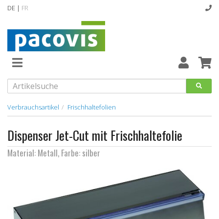
DE |
FR
Abverkaufsartikel
Neuheiten
Vollsortiment
Verbrauchsartikel
Frischhaltefolien
designline
Dispenser Jet-Cut mit Frischhaltefolie
Hygiene
Material: Metall, Farbe: silber
Kataloge