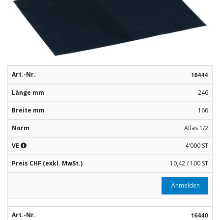
Rohstoffe
Convenience
Technologie
Anwendungsrezepturen
Art.-Nr.
16444
Länge mm
246
Kataloge
Breite mm
166
Norm
Atlas 1/2
VE
4'000 ST
Preis CHF (exkl. MwSt.)
10,42 / 100 ST
Anmelden
Art.-Nr.
16440