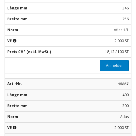
Länge mm
346
Breite mm
256
Norm
Atlas 1/1
VE
2'000 ST
Preis CHF (exkl. MwSt.)
18,12 / 100 ST
Anmelden
Art.-Nr.
15867
Länge mm
400
Breite mm
300
Norm
Atlas
VE
2'000 ST