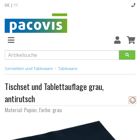
DE |
FR
Abverkaufsartikel
Neuheiten
Vollsortiment
Servietten und Tableware
Tableware
designline
Tischset und Tablettauflage grau,
Hygiene
antirutsch
Kataloge
Material: Papier, Farbe: grau