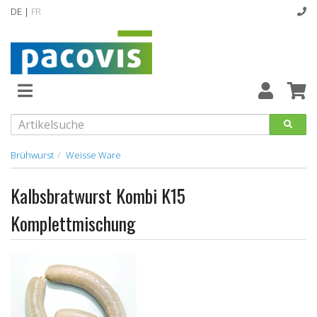
DE |
FR
Abverkaufsartikel
Neuheiten
Vollsortiment
Brühwurst
Weisse Ware
designline
Kalbsbratwurst Kombi K15
Hygiene
Komplettmischung
Kataloge