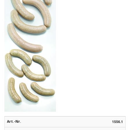
Rohstoffe
Convenience
Technologie
Anwendungsrezepturen
Kataloge
Art.-Nr.
1556.1