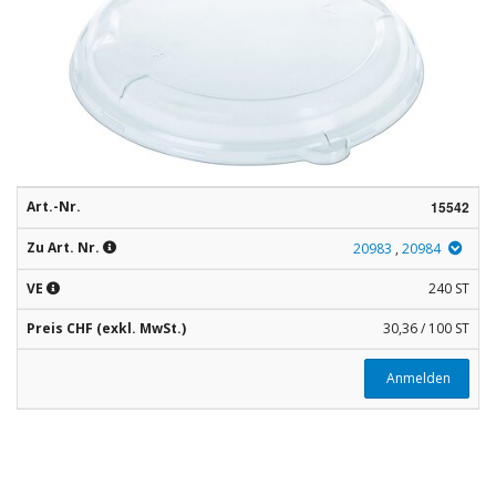
Rohstoffe
Convenience
Technologie
Anwendungsrezepturen
Art.-Nr.
15542
Kataloge
Zu Art. Nr.
20983
,
20984
VE
240 ST
Preis CHF (exkl. MwSt.)
30,36 / 100 ST
Anmelden