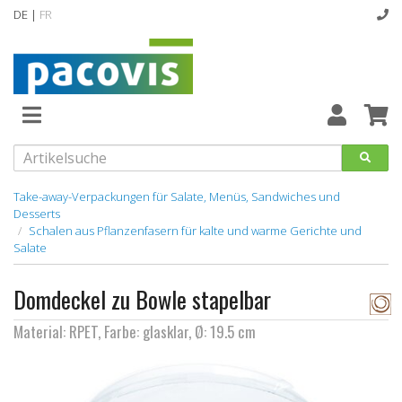
DE |
FR
Abverkaufsartikel
Neuheiten
Vollsortiment
Take-away-Verpackungen für Salate, Menüs, Sandwiches und
Desserts
Schalen aus Pflanzenfasern für kalte und warme Gerichte und
designline
Salate
Hygiene
Domdeckel zu Bowle stapelbar
Kataloge
Material: RPET, Farbe: glasklar, Ø: 19.5 cm