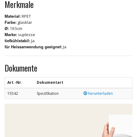
Merkmale
Material:
RPET
Farbe:
glasklar
Ø:
19.5cm
Marke:
suplesse
tiefkühlstabil:
Ja
für Heissanwendung geeignet:
Ja
Dokumente
Art.-Nr.
Dokumentart
15542
Spezifikation
herunterladen