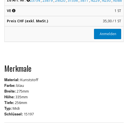
Zu Art. Nr.
23754
,
23819
,
29520
,
31536
,
5811
,
N229
,
N230
,
N586
VE
1 ST
Preis CHF (exkl. MwSt.)
35,00 / 1 ST
Anmelden
Merkmale
Material:
Kunststoff
Farbe:
blau
Breite:
275mm
Höhe:
335mm
Tiefe:
256mm
Typ:
Midi
Schlüssel:
15197