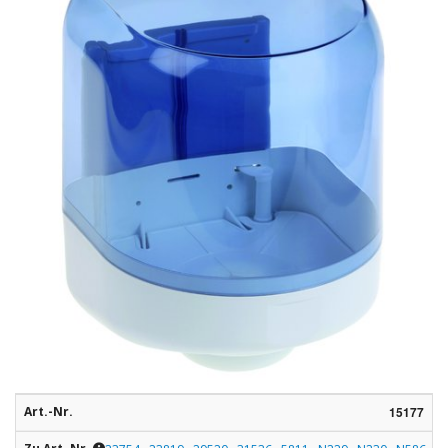
Rohstoffe
Convenience
Technologie
Anwendungsrezepturen
Kataloge
Art.-Nr.
15177