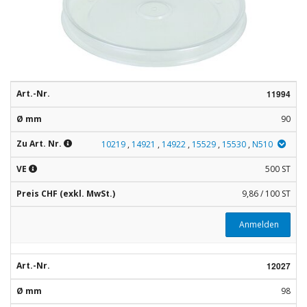
Rohstoffe
Convenience
Technologie
Art.-Nr.
11994
Anwendungsrezepturen
Ø mm
90
Kataloge
Zu Art. Nr.
10219
,
14921
,
14922
,
15529
,
15530
,
N510
VE
500 ST
Preis CHF (exkl. MwSt.)
9,86 / 100 ST
Anmelden
Art.-Nr.
12027
Ø mm
98