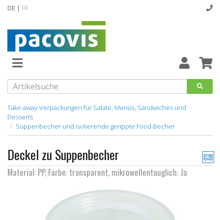
DE |
FR
Abverkaufsartikel
Neuheiten
Vollsortiment
Take-away-Verpackungen für Salate, Menüs, Sandwiches und
Desserts
Suppenbecher und isolierende gerippte Food-Becher
designline
Hygiene
Deckel zu Suppenbecher
Kataloge
Material: PP, Farbe: transparent, mikrowellentauglich: Ja