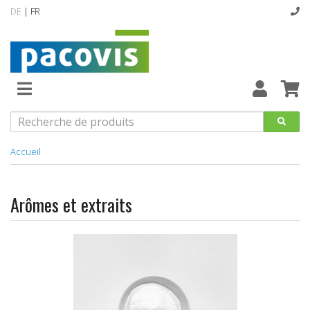
DE
| FR
Épuisement
du
stock
Nouveautés
Accueil
Assortiment
standard
Arômes et extraits
designline
Hygiène
Catalogue