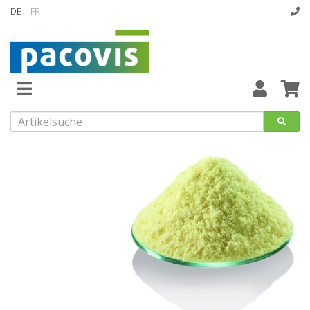
DE |
FR
Startseite
Produktkategorien
Abverkaufsartikel
Neuheiten
Vollsortiment
designline
Hygiene
Kataloge