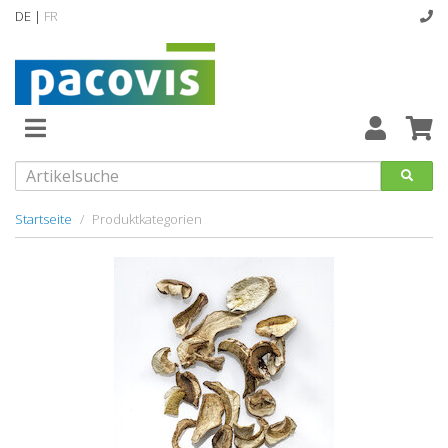
DE |
FR
Abverkaufsartikel
Neuheiten
Vollsortiment
Startseite
Produktkategorien
designline
Hygiene
Kataloge