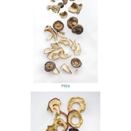
Rohstoffe
Convenience
Technologie
Anwendungsrezepturen
Kataloge
Pilze