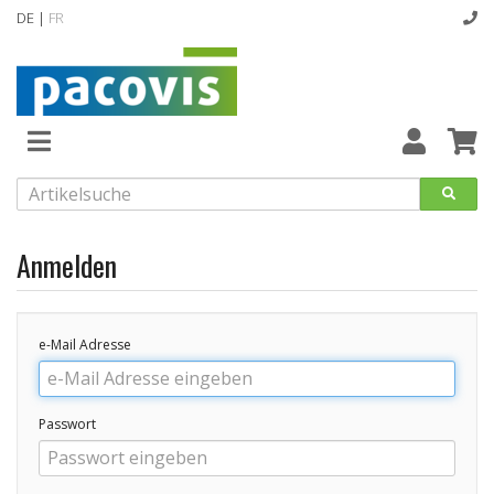
DE |
FR
Abverkaufsartikel
Neuheiten
Vollsortiment
Anmelden
designline
Hygiene
e-Mail Adresse
Kataloge
Passwort